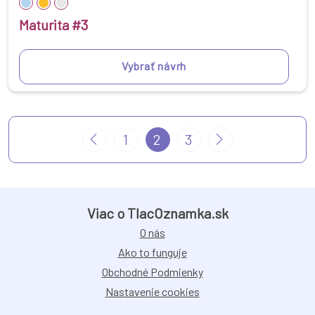
Maturita #3
Vybrať návrh
1
2
3
Viac o TlacOznamka.sk
O nás
Ako to funguje
Obchodné Podmienky
Nastavenie cookies