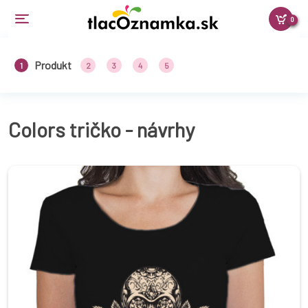
0
Produkt
1
2
3
4
5
Colors tričko - návrhy