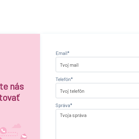
Email*
Telefón*
te nás
tovať
Správa*