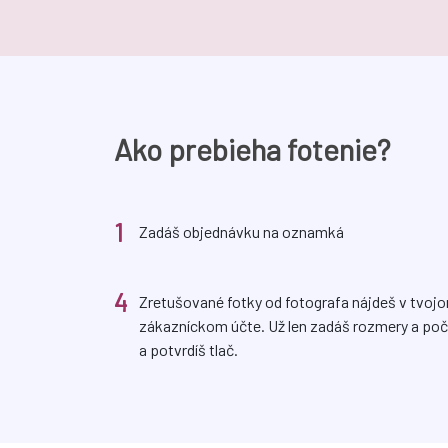
Ako prebieha fotenie?
1
Zadáš objednávku na oznamká
4
Zretušované fotky od fotografa nájdeš v tvoj
zákazníckom účte. Už len zadáš rozmery a poč
a potvrdíš tlač.