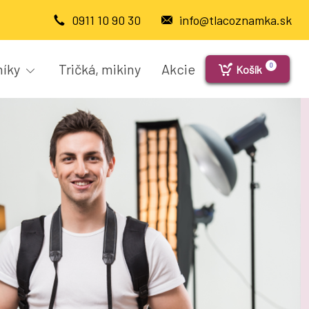
0911 10 90 30
info@tlacoznamka.sk
níky
Tričká, mikiny
Akcie
0
Košík