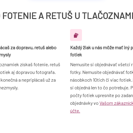
 FOTENIE A RETUŠ U TLAČOZNAM
ácaš za dopravu, retuš alebo
Každý žiak u nás môže mať iný 
zmysly
fotiek
oznamiek získaš fotenie, retuš
Nemusíte si objednávať všetci 
fotiek aj dopravou fotografa.
fotky. Nemusíte objednávať fot
 konečná a nepriplácaš už za
násobkoch 10tich či viac fotiek
nezmysly.
si objedná len to čo potrebuje. 
počty fotiek upresníte po zadan
objednávky vo
Vašom zákazní
účte.