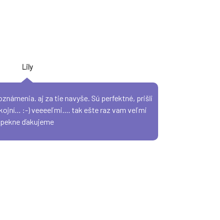
Lily
ámenia. aj za tie navyše. Sú perfektné, prišli
jní... :-) veeeeľmi.... tak ešte raz vam veľmi
pekne ďakujeme