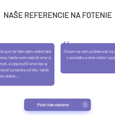
NAŠE REFERENCIE NA FOTENIE
ila som že Vám dám vedieť aké
Chcem sa vám poďakovať za ozn
dšený, takže som rada že sme si
v poriadku a sme všetci spoko
mok, a odporučili sme Vás aj
dnávať oznamka od Vás, takže
ko dobré...
Pozri viac názorov