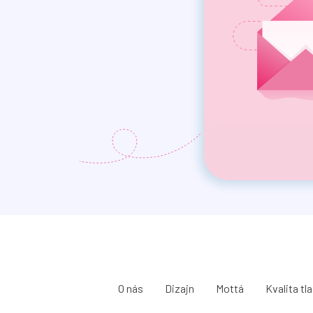
O nás
Dizajn
Mottá
Kvalita tl