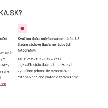
KA.SK?
počet
Kvalitná tlač a najviac variant tlače. Už
žiadne stolové tlačiarne rádových
fotografov!
rovnaké
Za férové ceny u nás získaš
ky v
najkvalitnejšiu tlač na trhu. Fotky ti
.Každý
vytlačíme priamo do oznamka, na
Presné
fotopapier alebo plátno a zarámujeme.
í
ckom