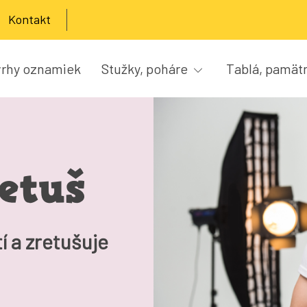
Kontakt
rhy oznamiek
Stužky, poháre
Tablá, pamät
etuš
í a zretušuje