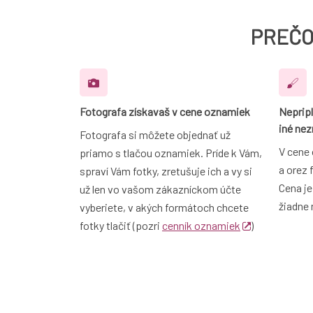
PREČO
Fotografa získavaš v cene oznamiek
Nepripl
iné ne
Fotografa si môžete objednať už
V cene 
priamo s tlačou oznamiek. Príde k Vám,
a orez 
spraví Vám fotky, zretušuje ich a vy si
Cena je
už len vo vašom zákazníckom účte
žiadne 
vyberiete, v akých formátoch chcete
fotky tlačiť (pozri
cenník oznamiek
)