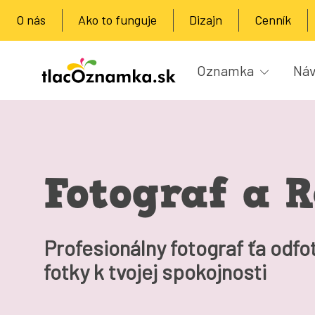
O nás
Ako to funguje
Dizajn
Cenník
Oznamka
Náv
Fotograf a R
Profesionálny fotograf ťa odfot
fotky k tvojej spokojnosti