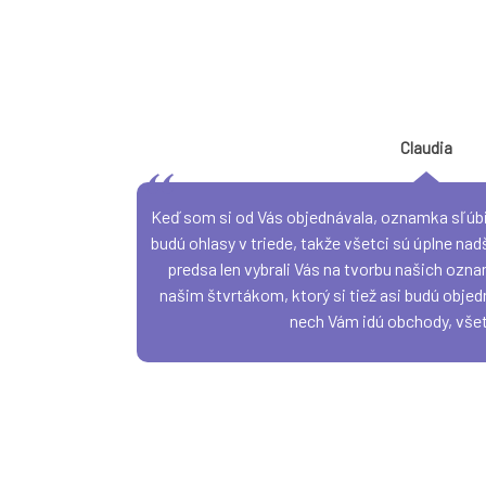
Claudia
Keď som si od Vás objednávala, oznamka sľúb
budú ohlasy v triede, takže všetci sú úplne na
predsa len vybrali Vás na tvorbu našich ozna
našim štvrtákom, ktorý si tiež asi budú obje
nech Vám idú obchody, všet