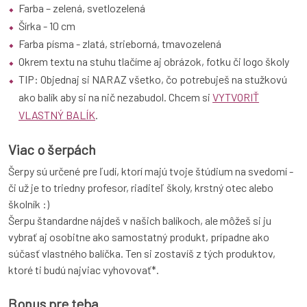
Farba – zelená, svetlozelená
Šírka - 10 cm
Farba písma - zlatá, strieborná, tmavozelená
Okrem textu na stuhu tlačíme aj obrázok, fotku či logo školy
TIP: Objednaj si NARAZ všetko, čo potrebuješ na stužkovú
ako balík aby si na nič nezabudol. Chcem si
VYTVORIŤ
VLASTNÝ BALÍK
.
Viac o šerpách
Šerpy sú určené pre ľudí, ktorí majú tvoje štúdium na svedomí -
či už je to triedny profesor, riaditeľ školy, krstný otec alebo
školník :)
Šerpu štandardne nájdeš v našich balíkoch, ale môžeš si ju
vybrať aj osobitne ako samostatný produkt, prípadne ako
súčasť vlastného balíčka. Ten si zostavíš z tých produktov,
ktoré ti budú najviac vyhovovať*.
Bonus pre teba