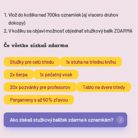
Vlož do košíka nad 700ks oznamiek (aj viacero druhov
dokopy)
V košíku sa objaví možnosť objednať stužkový balík ZDARMA
Čo všetko získaš zdarma
Stužky pre celú triedu
1x stuha na triednu knihu
2x šerpa
1x pečatný vosk
20x pozvánky pre profesorov
Tablo na dvere triedy
Pergameny s až 50% zľavou
Ako získaš stužkový balíček zdarma k oznamkám?