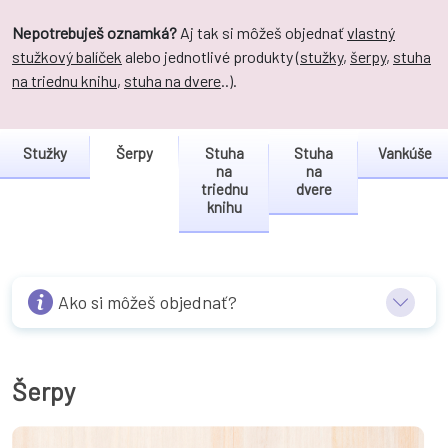
Nepotrebuješ oznamká?
Aj tak si môžeš objednať
vlastný
stužkový balíček
alebo jednotlivé produkty (
stužky
,
šerpy
,
stuha
na triednu knihu
,
stuha na dvere
..).
Stužky
Šerpy
Stuha
Stuha
Vankúše
na
na
triednu
dvere
knihu
Ako si môžeš objednať?
Šerpy