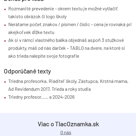
Rozmanité prevedenie - okrem textu je možné vytlačiť
takisto obrázok či logo školy
Nerátame počet znakov / písmen / číslic – cena je rovnaká pri
akejkoľvek dĺžke textu
Ak si v rámci vlastného balíka objednáš aspoň 3 stužkové
produkty, máš od nás darček – TABLO na dvere, na ktoré si
ako trieda nalepíte svoje fotografie
Odporúčané texty
Triedna profesorka, Riaditeľ školy, Zástupca, Krstná mama,
Ad Revidendum 2017, Trieda a roky studia
Triedny profesor...... a
2024
-
2026
Viac o TlacOznamka.sk
O nás