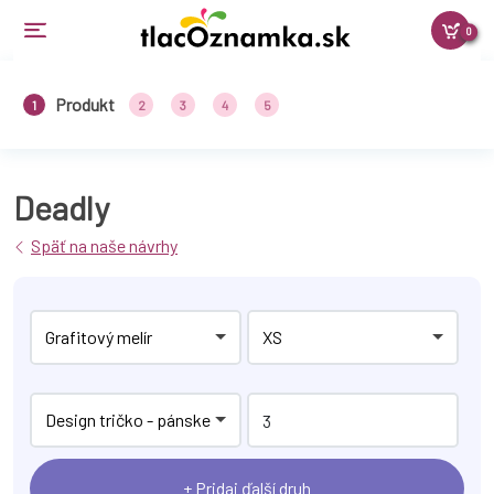
0
Produkt
1
2
3
4
5
Deadly
Späť na naše návrhy
Grafitový melír
XS
Design tričko - pánske
+ Pridaj ďalší druh