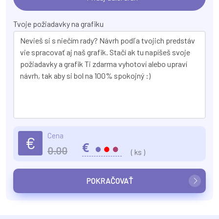
Tvoje požiadavky na grafiku
Cena
€
€
0.00
(
ks )
POKRAČOVAŤ