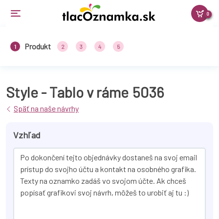
0
Produkt
1
2
3
4
5
Style - Tablo v ráme
5036
Späť na naše návrhy
Vzhľad