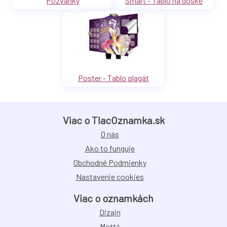
Pozvánky
Smart - Tablo na doske
Poster - Tablo plagát
Viac o TlacOznamka.sk
O nás
Ako to funguje
Obchodné Podmienky
Nastavenie cookies
Viac o oznamkách
Dizajn
Mottá