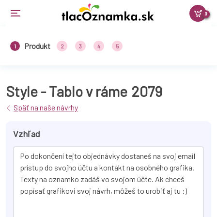
0
Produkt
1
2
3
4
5
Style - Tablo v ráme
2079
Späť na naše návrhy
Vzhľad