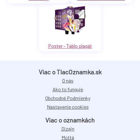
Poster - Tablo plagát
Viac o TlacOznamka.sk
O nás
Ako to funguje
Obchodné Podmienky
Nastavenie cookies
Viac o oznamkách
Dizajn
Mottá