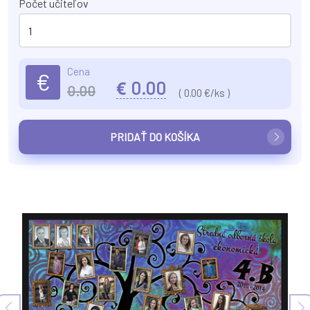
Počet učiteľov
Cena
€
€
0.00
0.00
(
0.00
€/ks )
PRIDAŤ DO KOŠÍKA