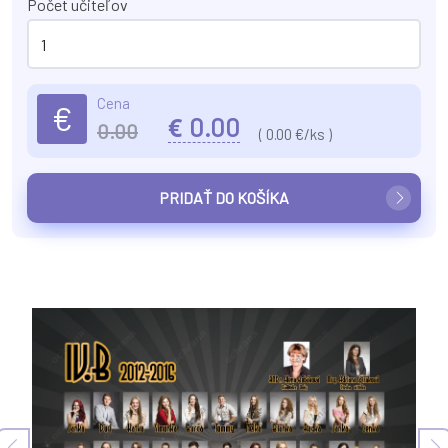
Počet učiteľov
Cena
€
€
0.00
0.00
(
0.00
€/ks )
PRIDAŤ DO KOŠÍKA