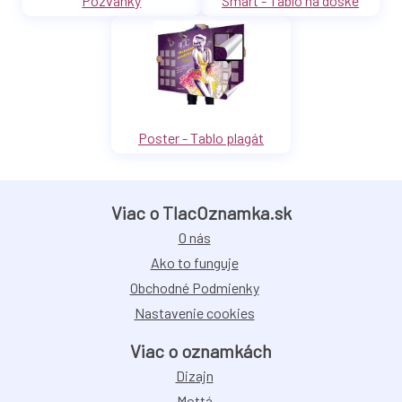
Pozvánky
Smart - Tablo na doske
Poster - Tablo plagát
Viac o TlacOznamka.sk
O nás
Ako to funguje
Obchodné Podmienky
Nastavenie cookies
Viac o oznamkách
Dizajn
Mottá