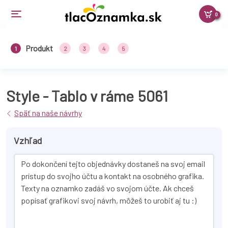
0
Produkt
1
2
3
4
5
Style - Tablo v ráme
5061
Späť na naše návrhy
Vzhľad