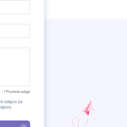
* Povinné údaje
h údajov za
odpory