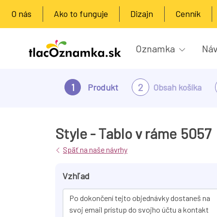
O nás
Ako to funguje
Dizajn
Cenník
Oznamka
Náv
1
2
Produkt
Obsah košíka
Style - Tablo v ráme
5057
Späť na naše návrhy
Vzhľad