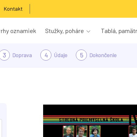
Kontakt
rhy oznamiek
Stužky, poháre
Tablá, pamät
3
4
5
Doprava
Údaje
Dokončenie