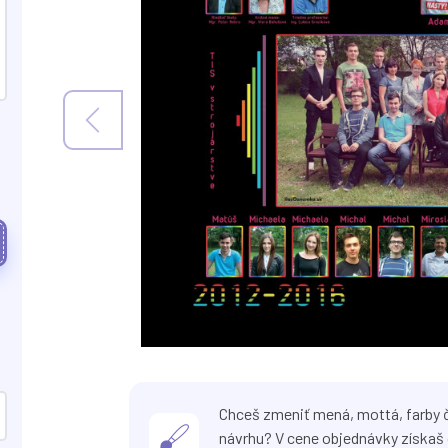
Chceš zmeniť mená, mottá, farby č
návrhu? V cene objednávky získaš 