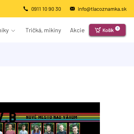
0911 10 90 30
info@tlacoznamka.sk
níky
Tričká, mikiny
Akcie
0
Košík