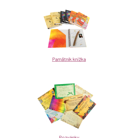
Pamätník knižka
Pozvánky