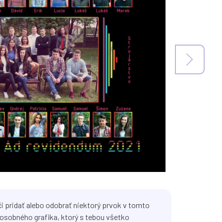
i pridať alebo odobrať niektorý prvok v tomto
osobného grafika, ktorý s tebou všetko