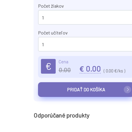
Počet žiakov
Počet učiteľov
Cena
€
€
0.00
0.00
(
0.00
€/ks )
PRIDAŤ DO KOŠÍKA
Odporúčané produkty