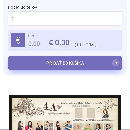
Počet učiteľov
Cena
€
€
0.00
0.00
(
0.00
€/ks )
PRIDAŤ DO KOŠÍKA