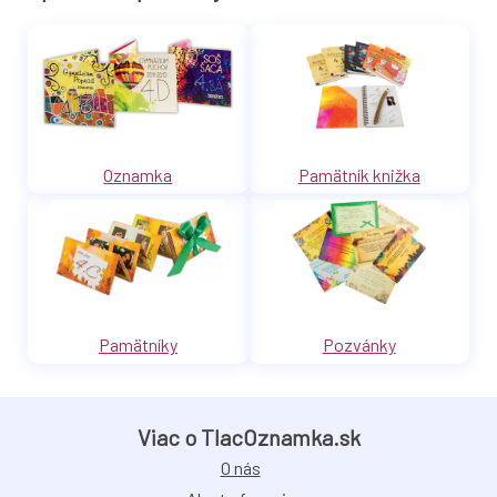
Oznamka
Pamätník knižka
Pamätníky
Pozvánky
Viac o TlacOznamka.sk
O nás