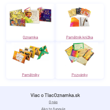
Oznamka
Pamätník knižka
Pamätníky
Pozvánky
Viac o TlacOznamka.sk
O nás
Ako to funguje