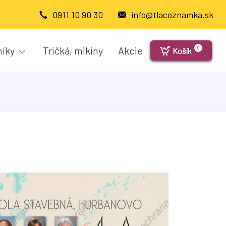
0911 10 90 30
info@tlacoznamka.sk
níky
Tričká, mikiny
Akcie
0
Košík