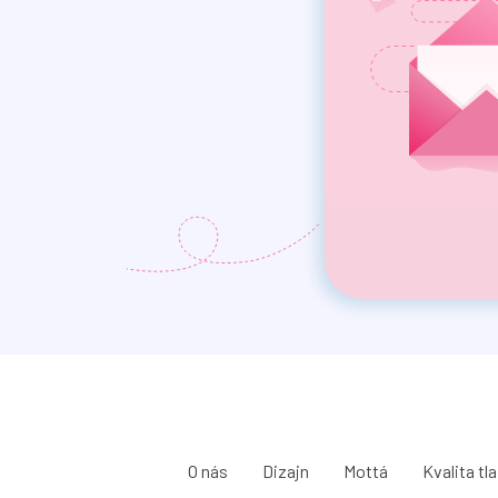
O nás
Dizajn
Mottá
Kvalita tl