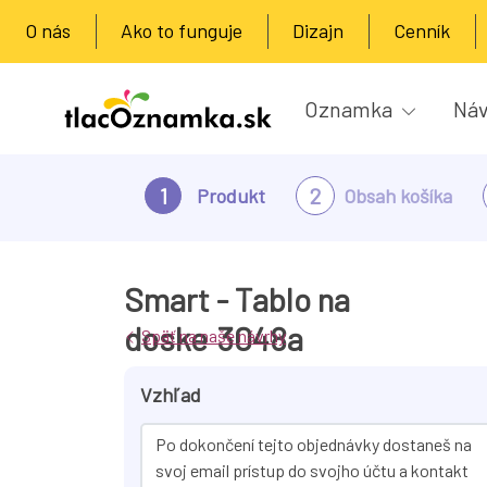
O nás
Ako to funguje
Dizajn
Cenník
Oznamka
Náv
1
2
Produkt
Obsah košíka
Smart - Tablo na
doske
3048a
Späť na naše návrhy
Vzhľad