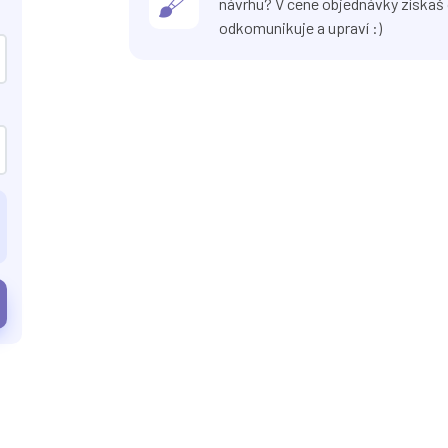
návrhu? V cene objednávky získaš 
odkomunikuje a upraví :)