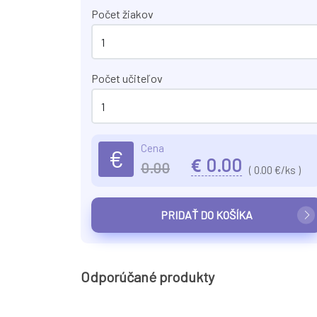
Počet žiakov
Počet učiteľov
Cena
€
€
0.00
0.00
(
0.00
€/ks )
PRIDAŤ DO KOŠÍKA
Odporúčané produkty