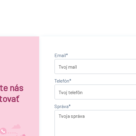
Email*
Telefón*
te nás
tovať
Správa*