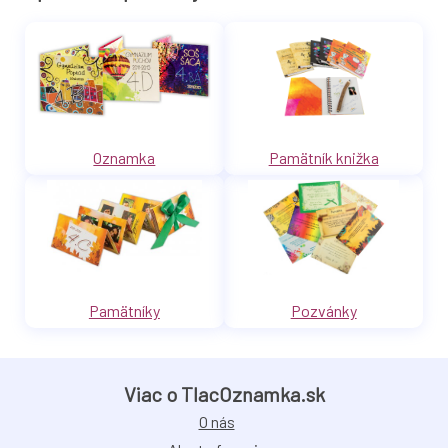
Oznamka
Pamätník knižka
Pamätníky
Pozvánky
Viac o TlacOznamka.sk
O nás