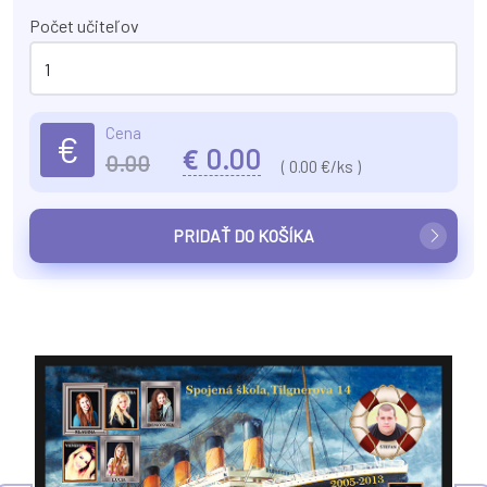
Počet učiteľov
Cena
€
€
0.00
0.00
(
0.00
€/ks )
PRIDAŤ DO KOŠÍKA