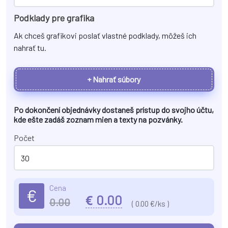
Podklady pre grafika
Ak chceš grafikovi poslať vlastné podklady, môžeš ich
nahrať tu.
+ Nahrať súbory
Po dokončení objednávky dostaneš prístup do svojho účtu,
kde ešte zadáš zoznam mien a texty na
pozvánky
.
Počet
Cena
€
€
0.00
0.00
(
0.00
€/ks )