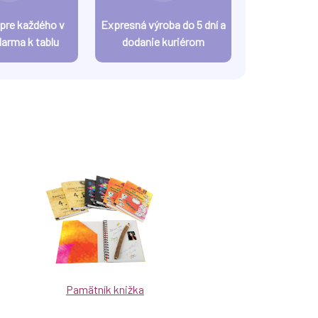
 pre každého v
Expresná výroba do 5 dní a
darma k tablu
dodanie kuriérom
Pamätník knižka