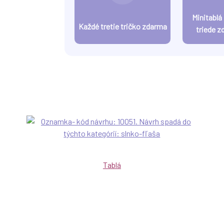
Minitablá
Každé tretie tričko zdarma
triede z
Tablá