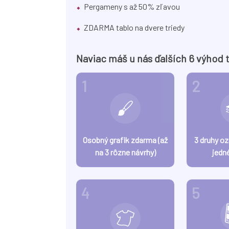
Pergameny s až 50% zľavou
ZDARMA tablo na dvere triedy
Naviac máš u nás ďalších 6 výhod 
1
2
Osobný grafik zdarma (až
3 druhy o
na 3 rôzne návrhy)
jedn
4
5