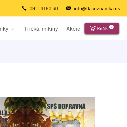
0911 10 90 30
info@tlacoznamka.sk
níky
Tričká, mikiny
Akcie
0
Košík