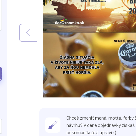
Chceš zmeniť mená, mottá, farby č
návrhu? V cene objednávky získaš 
odkomunikuje a upraví :)