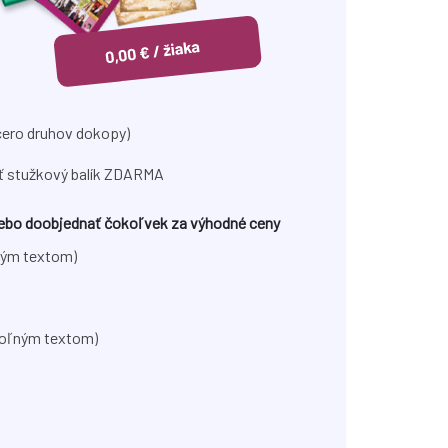
cero druhov dokopy)
ať stužkový balík ZDARMA
alebo doobjednať čokoľvek za výhodné ceny
ným textom)
voľným textom)