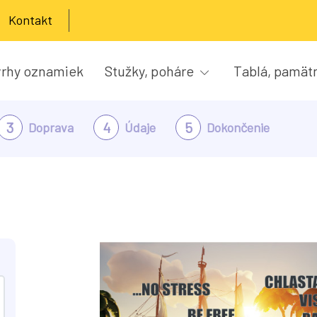
Kontakt
rhy oznamiek
Stužky, poháre
Tablá, pamät
3
4
5
Doprava
Údaje
Dokončenie