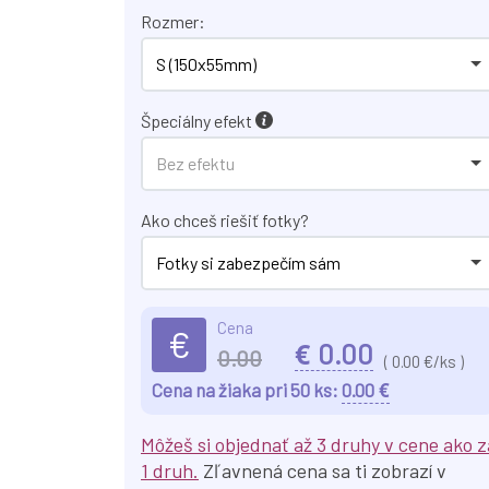
Rozmer:
S (150x55mm)
Špeciálny efekt
Bez efektu
Ako chceš riešiť fotky?
Fotky si zabezpečím sám
Cena
€
€
0.00
0.00
(
0.00
€/ks )
€
Cena na žiaka pri 50 ks:
0.00
Môžeš si objednať až 3 druhy v cene ako z
1 druh.
Zľavnená cena sa ti zobrazí v