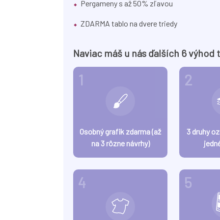
Pergameny s až 50% zľavou
ZDARMA tablo na dvere triedy
Naviac máš u nás ďalších 6 výhod 
1
2
Osobný grafik zdarma (až
3 druhy o
na 3 rôzne návrhy)
jedn
4
5