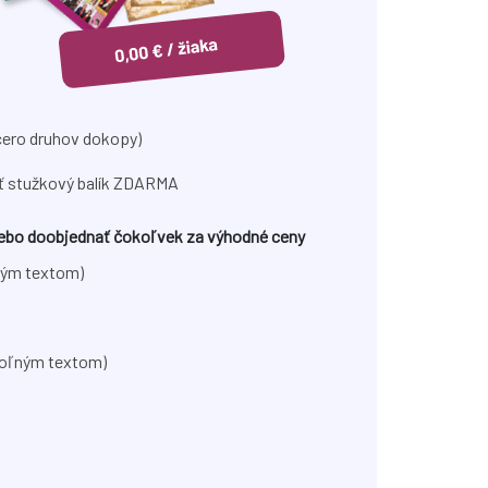
cero druhov dokopy)
ať stužkový balík ZDARMA
alebo doobjednať čokoľvek za výhodné ceny
ným textom)
voľným textom)