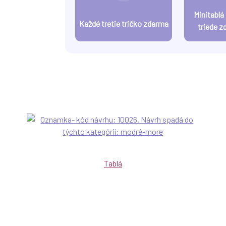
Minitablá
Každé tretie tričko zdarma
triede z
Tablá