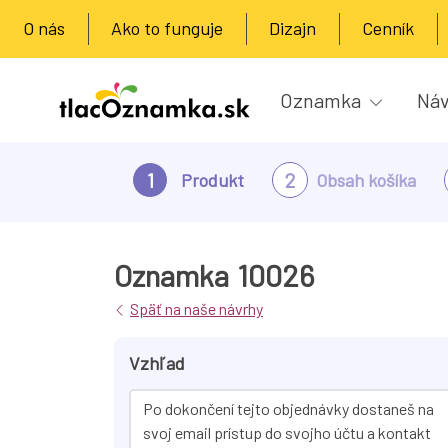
O nás
Ako to funguje
Dizajn
Cenník
Oznamka
Náv
1
2
Produkt
Obsah košíka
Oznamka
10026
Späť na naše návrhy
Vzhľad