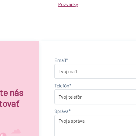
Pozvánky
Email*
Telefón*
te nás
tovať
Správa*