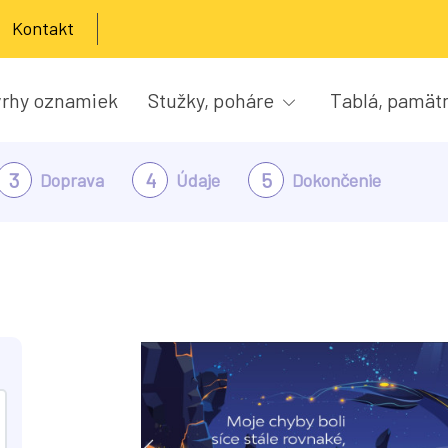
Kontakt
rhy oznamiek
Stužky, poháre
Tablá, pamät
3
4
5
Doprava
Údaje
Dokončenie