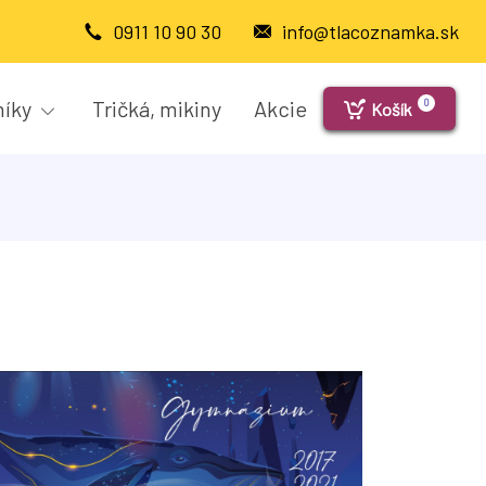
0911 10 90 30
info@tlacoznamka.sk
níky
Tričká, mikiny
Akcie
0
Košík