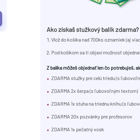
Ako získaš stužkový balík zdarma?
Vlož do košíka nad 700ks oznamiek (aj via
Pod košíkom sa ti objaví možnosť objedn
Z balíka môžeš objednať len čo potrebuješ, 
ZDARMA stužky pre celú triedu (s ľubovoľ
ZDARMA 2x šerpa (s ľubovoľným textom)
ZDARMA 1x stuha na triednu knihu (s ľubo
ZDARMA 20x pozvánky pre profesorov
ZDARMA 1x pečatný vosk