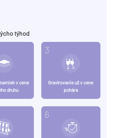
týcho týhod
3
znamiek v cene
Gravírovanie už v cene
ého druhu
pohára
6