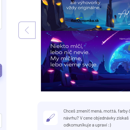
Chceš zmeniť mená, mottá, farby č
návrhu? V cene objednávky získaš 
odkomunikuje a upraví :)