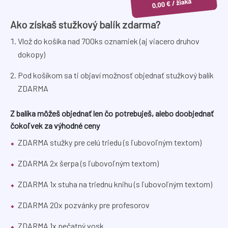
Ako získaš stužkový balík zdarma?
Vlož do košíka nad 700ks oznamiek (aj viacero druhov
dokopy)
Pod košíkom sa ti objaví možnosť objednať stužkový balík
ZDARMA
Z balíka môžeš objednať len čo potrebuješ, alebo doobjednať
čokoľvek za výhodné ceny
ZDARMA stužky pre celú triedu (s ľubovoľným textom)
ZDARMA 2x šerpa (s ľubovoľným textom)
ZDARMA 1x stuha na triednu knihu (s ľubovoľným textom)
ZDARMA 20x pozvánky pre profesorov
ZDARMA 1x pečatný vosk