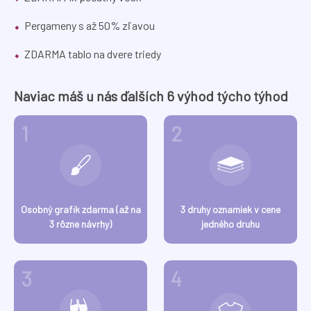
Pergameny s až 50% zľavou
ZDARMA tablo na dvere triedy
Naviac máš u nás ďalších 6 výhod týcho týhod
1
2
Osobný grafik zdarma (až na
3 druhy oznamiek v cene
3 rôzne návrhy)
jedného druhu
3
4