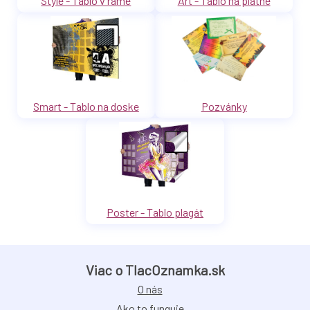
Style - Tablo v ráme
Art - Tablo na plátne
Smart - Tablo na doske
Pozvánky
Poster - Tablo plagát
Viac o TlacOznamka.sk
O nás
Ako to funguje