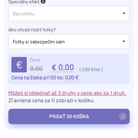
Špeciálny efekt
Bez efektu
Ako chceš riešiť fotky?
Fotky si zabezpečím sám
Cena
€
€
0.00
0.00
(
0.00
€/ks )
€
Cena na žiaka pri 50 ks:
0.00
Môžeš si objednať až 3 druhy v cene ako za 1 druh.
Zľavnená cena sa ti zobrazí v košíku.
PRIDAŤ DO KOŠÍKA