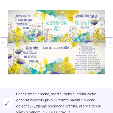
Chceš zmeniť mená, mottá, farby či pridať alebo
odobrať niektorý prvok v tomto návrhu? V cene
objednávky získaš osobného grafika, ktorý s tebou
všetko odkomunikuje a upraví :)