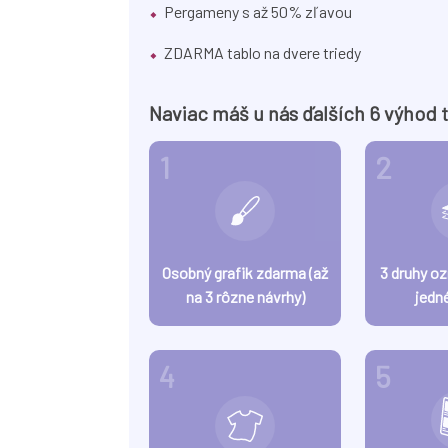
Pergameny s až 50% zľavou
ZDARMA tablo na dvere triedy
Naviac máš u nás ďalších 6 výhod 
1
2
Osobný grafik zdarma (až
3 druhy o
na 3 rôzne návrhy)
jedn
4
5