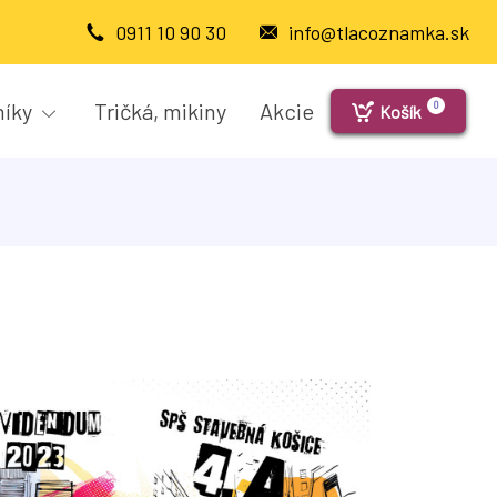
0911 10 90 30
info@tlacoznamka.sk
níky
Tričká, mikiny
Akcie
0
Košík