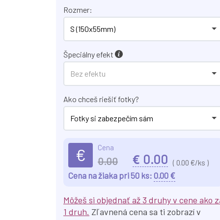
Rozmer:
S (150x55mm)
Špeciálny efekt
Bez efektu
Ako chceš riešiť fotky?
Fotky si zabezpečím sám
Cena
€
€
0.00
0.00
(
0.00
€/ks )
€
Cena na žiaka pri 50 ks:
0.00
Môžeš si objednať až 3 druhy v cene ako z
1 druh.
Zľavnená cena sa ti zobrazí v