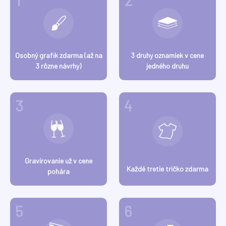
1
2
Osobný grafik zdarma (až na
3 druhy oznamiek v cene
3 rôzne návrhy)
jedného druhu
3
4
Gravírovanie už v cene
Každé tretie tričko zdarma
pohára
5
6