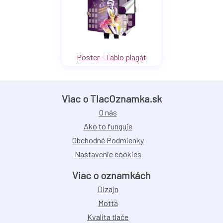
Poster - Tablo plagát
Viac o TlacOznamka.sk
O nás
Ako to funguje
Obchodné Podmienky
Nastavenie cookies
Viac o oznamkách
Dizajn
Mottá
Kvalita tlače