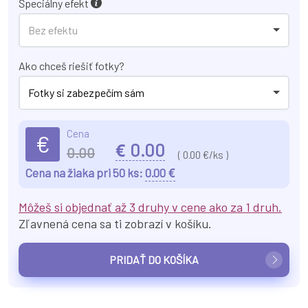
Špeciálny efekt
Bez efektu
Ako chceš riešiť fotky?
Fotky si zabezpečím sám
Cena
€
€
0.00
0.00
(
0.00
€/ks )
€
Cena na žiaka pri 50 ks:
0.00
Môžeš si objednať až 3 druhy v cene ako za 1 druh.
Zľavnená cena sa ti zobrazí v košíku.
PRIDAŤ DO KOŠÍKA