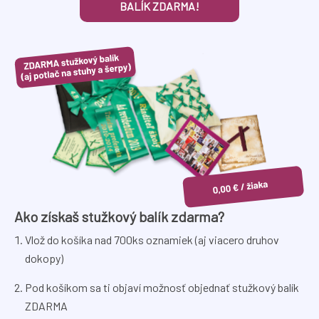
BALÍK ZDARMA!
Ako získaš stužkový balík zdarma?
Vlož do košíka nad 700ks oznamiek (aj viacero druhov
dokopy)
Pod košíkom sa ti objaví možnosť objednať stužkový balík
ZDARMA