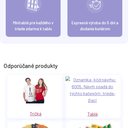
Minitablá pre každého v
Expresná výroba do 5 dní a
triede zdarma k tablu
dodanie kuriérom
Odporúčané produkty
Tričká
Tablá