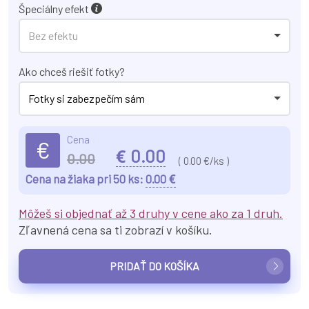
Špeciálny efekt
Bez efektu
Ako chceš riešiť fotky?
Fotky si zabezpečím sám
Cena
€
€
0.00
0.00
(
0.00
€/ks )
€
Cena na žiaka pri 50 ks:
0.00
Môžeš si objednať až 3 druhy v cene ako za 1 druh.
Zľavnená cena sa ti zobrazí v košíku.
PRIDAŤ DO KOŠÍKA