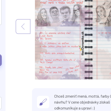
Chceš zmeniť mená, mottá, farby č
návrhu? V cene objednávky získaš 
odkomunikuje a upraví :)