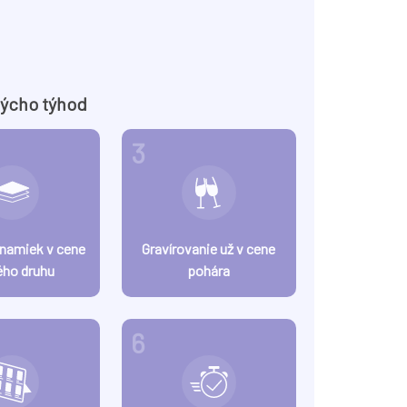
týcho týhod
3
znamiek v cene
Gravírovanie už v cene
ého druhu
pohára
6