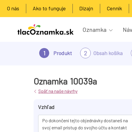
O nás
Ako to funguje
Dizajn
Cenník
Oznamka
Náv
1
2
Produkt
Obsah košíka
Oznamka
10039a
Späť na naše návrhy
Vzhľad