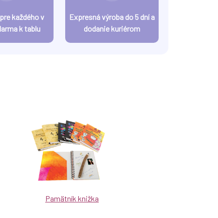
 pre každého v
Expresná výroba do 5 dní a
darma k tablu
dodanie kuriérom
Pamätník knižka