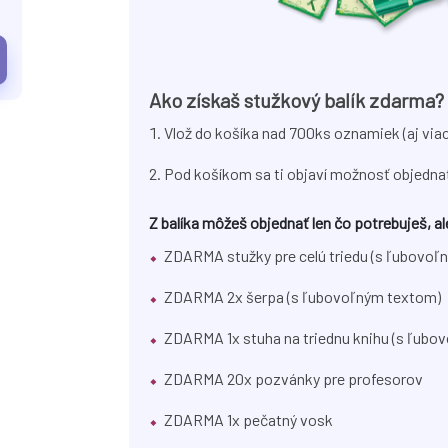
Ako získaš stužkový balík zdarma?
Vlož do košíka nad 700ks oznamiek (aj via
Pod košíkom sa ti objaví možnosť objedn
Z balíka môžeš objednať len čo potrebuješ, 
ZDARMA stužky pre celú triedu (s ľubovoľ
ZDARMA 2x šerpa (s ľubovoľným textom)
ZDARMA 1x stuha na triednu knihu (s ľubo
ZDARMA 20x pozvánky pre profesorov
ZDARMA 1x pečatný vosk