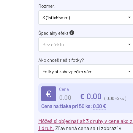
Rozmer:
S (150x55mm)
Špeciálny efekt
Bez efektu
Ako chceš riešiť fotky?
Fotky si zabezpečím sám
Cena
€
€
0.00
0.00
(
0.00
€/ks )
€
Cena na žiaka pri 50 ks:
0.00
Môžeš si objednať až 3 druhy v cene ako z
1 druh.
Zľavnená cena sa ti zobrazí v