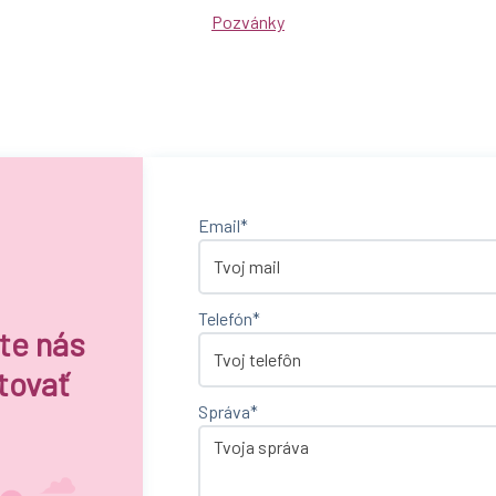
Pozvánky
Email*
Telefón*
te nás
tovať
Správa*