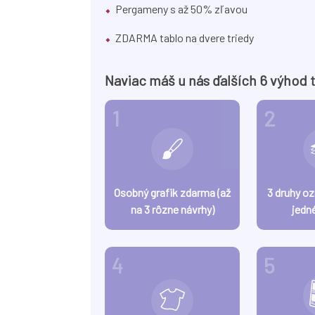
Pergameny s až 50% zľavou
ZDARMA tablo na dvere triedy
Naviac máš u nás ďalších 6 výhod 
1
2
Osobný grafik zdarma (až
3 druhy o
na 3 rôzne návrhy)
jedn
4
5