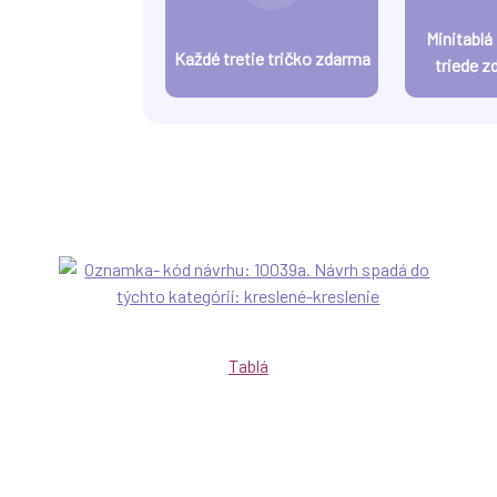
Minitablá
Každé tretie tričko zdarma
triede z
Tablá