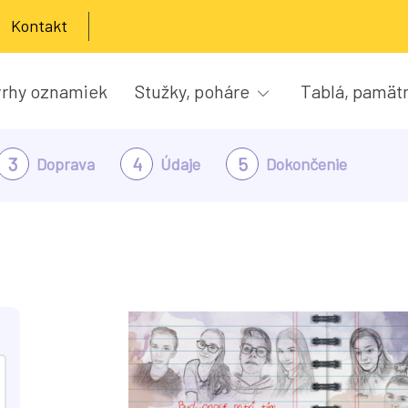
Kontakt
rhy oznamiek
Stužky, poháre
Tablá, pamät
3
4
5
Doprava
Údaje
Dokončenie