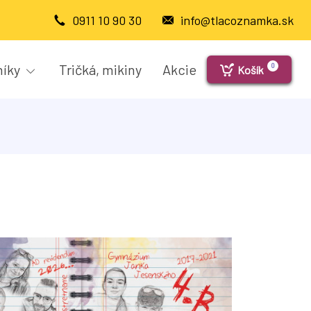
0911 10 90 30
info@tlacoznamka.sk
níky
Tričká, mikiny
Akcie
0
Košík