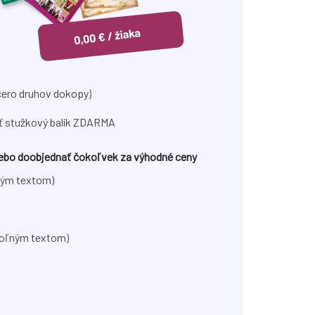
cero druhov dokopy)
ať stužkový balík ZDARMA
alebo doobjednať čokoľvek za výhodné ceny
ným textom)
voľným textom)