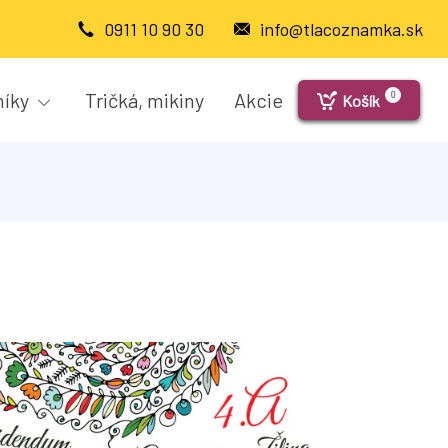
0911 10 90 30
info@tlacoznamka.sk
níky
Tričká, mikiny
Akcie
0
Košík