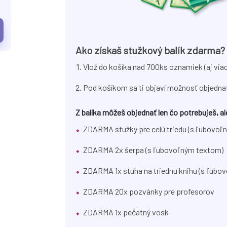
Ako získaš stužkový balík zdarma?
Vlož do košíka nad 700ks oznamiek (aj via
Pod košíkom sa ti objaví možnosť objedn
Z balíka môžeš objednať len čo potrebuješ, 
ZDARMA stužky pre celú triedu (s ľubovoľ
ZDARMA 2x šerpa (s ľubovoľným textom)
ZDARMA 1x stuha na triednu knihu (s ľubo
ZDARMA 20x pozvánky pre profesorov
ZDARMA 1x pečatný vosk