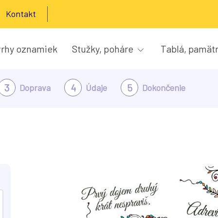
Kontakt
rhy oznamiek
Stužky, poháre
Tablá, pamät
3
4
5
Doprava
Údaje
Dokončenie