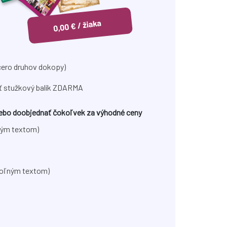
cero druhov dokopy)
ať stužkový balík ZDARMA
alebo doobjednať čokoľvek za výhodné ceny
ným textom)
voľným textom)