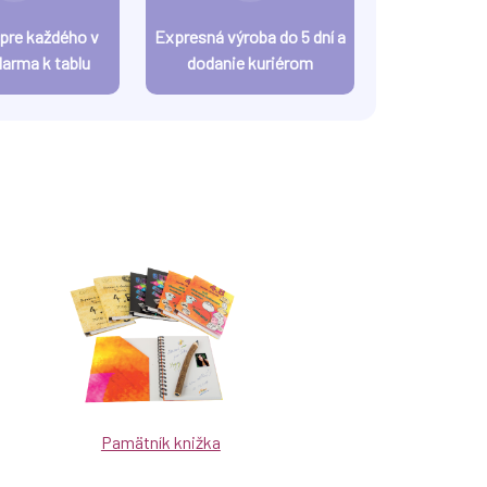
 pre každého v
Expresná výroba do 5 dní a
darma k tablu
dodanie kuriérom
Pamätník knižka