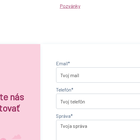
Pozvánky
Email*
Telefón*
te nás
tovať
Správa*