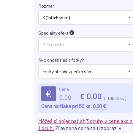
Rozmer:
S (150x55mm)
Špeciálny efekt
Bez efektu
Ako chceš riešiť fotky?
Fotky si zabezpečím sám
Cena
€
€
0.00
0.00
(
0.00
€/ks )
€
Cena na žiaka pri 50 ks:
0.00
Môžeš si objednať až 3 druhy v cene ako z
1 druh.
Zľavnená cena sa ti zobrazí v