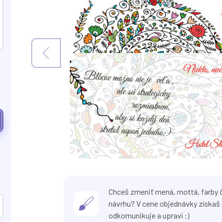
Chceš zmeniť mená, mottá, farby č
návrhu? V cene objednávky získaš 
odkomunikuje a upraví :)