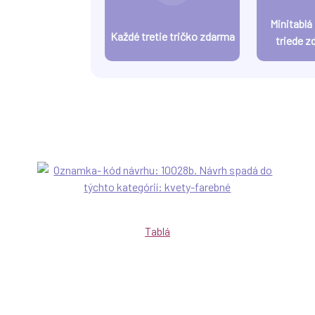
Minitablá
Každé tretie tričko zdarma
triede z
Tablá