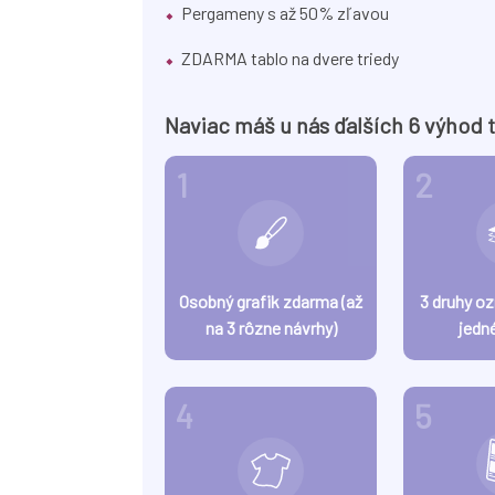
Pergameny s až 50% zľavou
ZDARMA tablo na dvere triedy
Naviac máš u nás ďalších 6 výhod 
1
2
Osobný grafik zdarma (až
3 druhy o
na 3 rôzne návrhy)
jedn
4
5