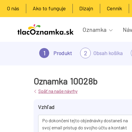
O nás
Ako to funguje
Dizajn
Cenník
Oznamka
Náv
1
2
Produkt
Obsah košíka
Oznamka
10028b
Späť na naše návrhy
Vzhľad