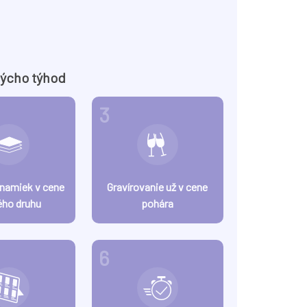
týcho týhod
3
znamiek v cene
Gravírovanie už v cene
ého druhu
pohára
6